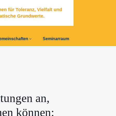
hen für Toleranz, Vielfalt und
atische Grund­werte.
meinschaften
Seminarraum
stungen an,
men können: