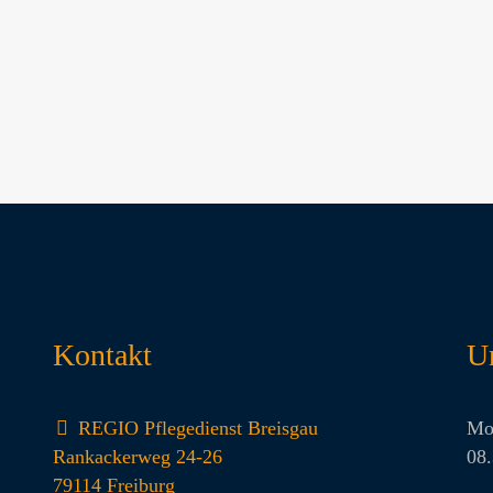
Kontakt
U
REGIO Pflegedienst Breisgau
Mo
Rankackerweg 24-26
08.
79114 Freiburg