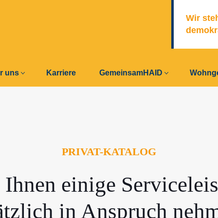
Wir ste
demo­kr
r uns
Karriere
GemeinsamHAID
Wohnge
PRIVAT-KATALOG
 Ihnen einige Servicelei
sätzlich in Anspruch neh